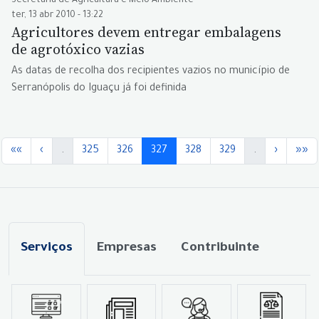
Secretaria de Agricultura e Meio Ambiente
ter, 13 abr 2010 - 13:22
Agricultores devem entregar embalagens
de agrotóxico vazias
As datas de recolha dos recipientes vazios no município de
Serranópolis do Iguaçu já foi definida
««
‹
.
325
326
327
328
329
.
›
»»
Serviços
Empresas
Contribuinte