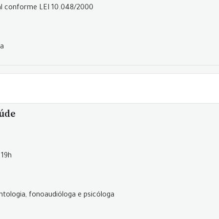
al conforme LEI 10.048/2000
ra
aúde
 19h
ntologia, fonoaudióloga e psicóloga