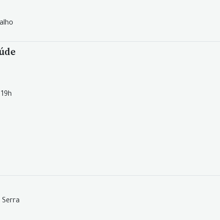
alho
aúde
 19h
a Serra