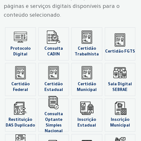
páginas e serviços digitais disponíveis para o
conteúdo selecionado.
Protocolo
Consulta
Certidão
Certidão FGTS
Digital
CADIN
Trabalhista
Certidão
Certidão
Certidão
Sala Digital
Federal
Estadual
Municipal
SEBRAE
Consulta
Restituição
Optante
Inscrição
Inscrição
DAS Duplicado
Simples
Estadual
Municipal
Nacional