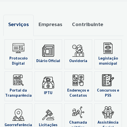
Serviços
Empresas
Contribuinte
Protocolo
Legislação
Diário Oficial
Ouvidoria
Digital
municipal
Portal da
Endereços e
Concursos e
IPTU
Transparência
Contatos
PSS
Chamada
Assistência
Georreferência
Licitações