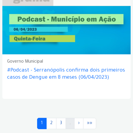
Governo Municipal
#Podcast - Serranópolis confirma dois primeiros
casos de Dengue em 8 meses (06/04/2023)
1
2
3
.
›
»»