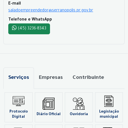
E-mail
saladoempreendedor@serranopolis.pr.gov.br
Telefone e WhatsApp
(45) 3236-8343
Serviços
Empresas
Contribuinte
Protocolo
Legislação
Diário Oficial
Ouvidoria
Digital
municipal