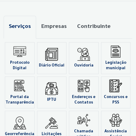
Serviços
Empresas
Contribuinte
Protocolo
Legislação
Diário Oficial
Ouvidoria
Digital
municipal
Portal da
Endereços e
Concursos e
IPTU
Transparência
Contatos
PSS
Chamada
Assistência
Georreferência
Licitações