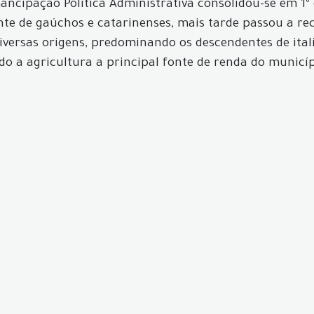
ncipação Política Administrativa consolidou-se em 1º d
ente de gaúchos e catarinenses, mais tarde passou a r
iversas origens, predominando os descendentes de ita
ndo a agricultura a principal fonte de renda do munic