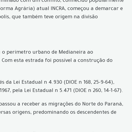
, culminado com um conflito, conhecido popularmente
 Reforma Agrária) atual INCRA, começou a demarcar e
polis, que também teve origem na divisão
ou o perímetro urbano de Medianeira ao
Com esta estrada foi possível a construção do
s da Lei Estadual n 4.930 (DIOE n 168, 25-9-64),
1967, pela Lei Estadual n 5.471 (DIOE n 260, 14-1-67).
passou a receber as migrações do Norte do Paraná,
versas origens, predominando os descendentes de