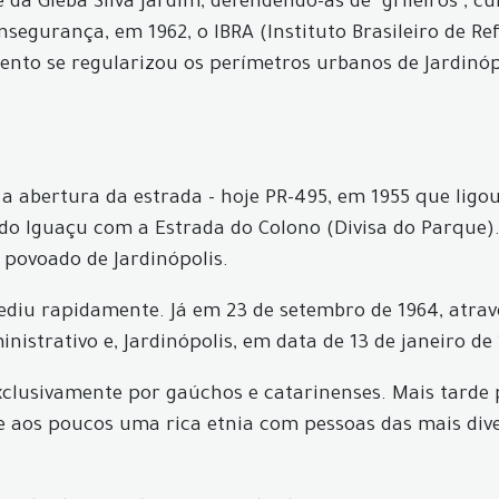
e da Gleba Silva Jardim, defendendo-as de "grileiros"
 insegurança, em 1962, o IBRA (Instituto Brasileiro de
omento se regularizou os perímetros urbanos de Jardinó
s a abertura da estrada - hoje PR-495, em 1955 que lig
 Iguaçu com a Estrada do Colono (Divisa do Parque). 
 povoado de Jardinópolis.
rediu rapidamente. Já em 23 de setembro de 1964, atravé
inistrativo e, Jardinópolis, em data de 13 de janeiro de 
xclusivamente por gaúchos e catarinenses. Mais tarde 
se aos poucos uma rica etnia com pessoas das mais di