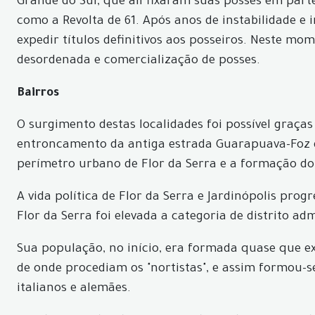
Grande do Sul, que ali fixaram suas posses em part
como a Revolta de 61. Após anos de instabilidade e
expedir títulos definitivos aos posseiros. Neste m
desordenada e comercialização de posses.
Bairros
O surgimento destas localidades foi possível graça
entroncamento da antiga estrada Guarapuava-Foz do
perímetro urbano de Flor da Serra e a formação do
A vida política de Flor da Serra e Jardinópolis prog
Flor da Serra foi elevada a categoria de distrito adm
Sua população, no início, era formada quase que e
de onde procediam os "nortistas", e assim formou-
italianos e alemães.