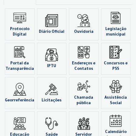
Protocolo
Legislação
Diário Oficial
Ouvidoria
Digital
municipal
Portal da
Endereços e
Concursos e
IPTU
Transparência
Contatos
PSS
Chamada
Assistência
Georreferência
Licitações
pública
Social
Calendário
Educação
Saúde
Servidor