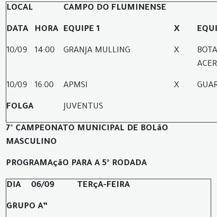
LOCAL
CAMPO DO FLUMINENSE
DATA
HORA
EQUIPE 1
X
EQUI
10/09
14:00
G
RANJA MULLING
X
BOTA
ACER
10/09
16:00
APMSI
X
GUAR
FOLGA
JUVENTUS
7° CAMPEONATO MUNICIPAL DE BOLãO
MASCULINO
PROGRAMAçãO PARA A 5ª RODADA
DIA
06/09
TERçA-FEIRA
GRUPO A”