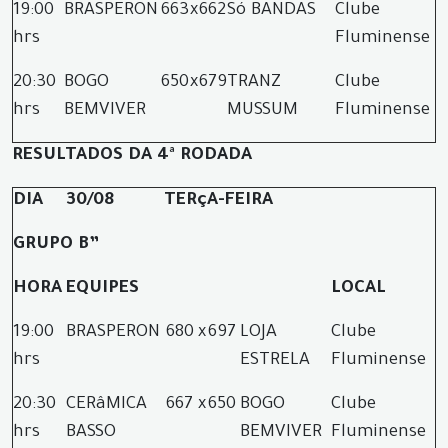
19:00
BRASPERON
663
x
662
Só BANDAS
Clube
hrs
Fluminense
20:30
BOGO
650
x
679
TRANZ
Clube
hrs
BEMVIVER
MUSSUM
Fluminense
RESULTADOS DA 4ª RODADA
DIA
30/08
TERçA-FEIRA
GRUPO B”
HORA
EQUIPES
LOCAL
19:00
BRASPERON
680
x
697
LOJA
Clube
hrs
ESTRELA
Fluminense
20:30
CERâMICA
667
x
650
BOGO
Clube
hrs
BASSO
BEMVIVER
Fluminense