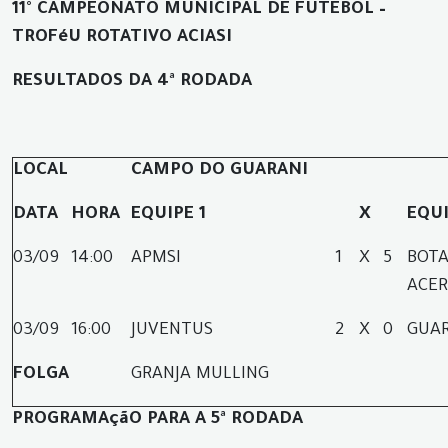
11° CAMPEONATO MUNICIPAL DE FUTEBOL –
TROFéU ROTATIVO ACIASI
RESULTADOS DA 4ª RODADA
LOCAL
CAMPO DO GUARANI
DATA
HORA
EQUIPE 1
X
EQUI
03/09
14:00
APMSI
1
X
5
BOTA
ACER
03/09
16:00
JUVENTUS
2
X
0
GUAR
FOLGA
GRANJA MULLING
PROGRAMAçãO PARA A 5ª RODADA