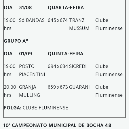
DIA
31/08
QUARTA-FEIRA
19:00
Só BANDAS
645
x
674
TRANZ
Clube
hrs
MUSSUM
Fluminense
GRUPO A”
DIA
01/09
QUINTA-FEIRA
19:00
POSTO
694
x
684
SICREDI
Clube
hrs
PIACENTINI
Fluminense
20:30
GRANJA
659
x
673
GUARANI
Clube
hrs
MULLING
Fluminense
FOLGA:
CLUBE FLUMINENSE
10° CAMPEONATO MUNICIPAL DE BOCHA 48