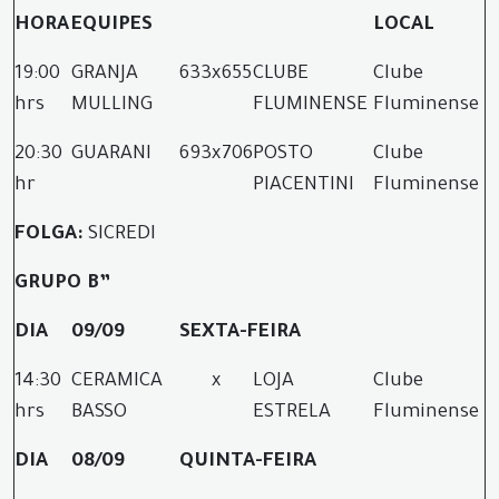
HORA
EQUIPES
LOCAL
19:00
GRANJA
633
x
655
CLUBE
Clube
hrs
MULLING
FLUMINENSE
Fluminense
20:30
GUARANI
693
x
706
POSTO
Clube
hr
PIACENTINI
Fluminense
FOLGA:
SICREDI
GRUPO B”
DIA
09/09
SEXTA-FEIRA
14:30
CERAMICA
x
LOJA
Clube
hrs
BASSO
ESTRELA
Fluminense
DIA
08/09
QUINTA-FEIRA