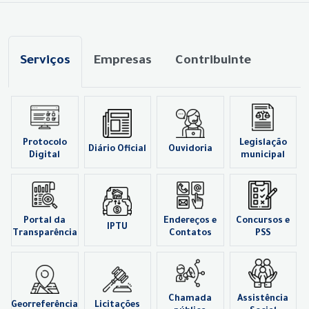
Serviços
Empresas
Contribuinte
Protocolo
Legislação
Diário Oficial
Ouvidoria
Digital
municipal
Portal da
Endereços e
Concursos e
IPTU
Transparência
Contatos
PSS
Chamada
Assistência
Georreferência
Licitações