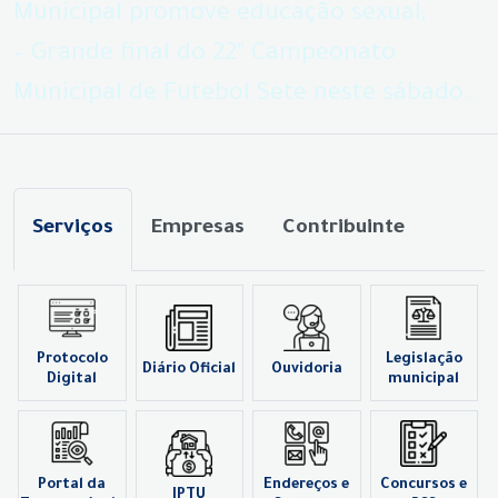
Municipal promove educação sexual;
– Grande final do 22º Campeonato
Municipal de Futebol Sete neste sábado.
Serviços
Empresas
Contribuinte
Protocolo
Legislação
Diário Oficial
Ouvidoria
Digital
municipal
Portal da
Endereços e
Concursos e
IPTU