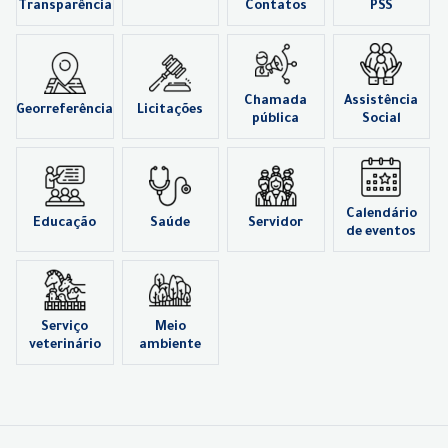
Transparência
Contatos
PSS
Chamada
Assistência
Georreferência
Licitações
pública
Social
Calendário
Educação
Saúde
Servidor
de eventos
Serviço
Meio
veterinário
ambiente