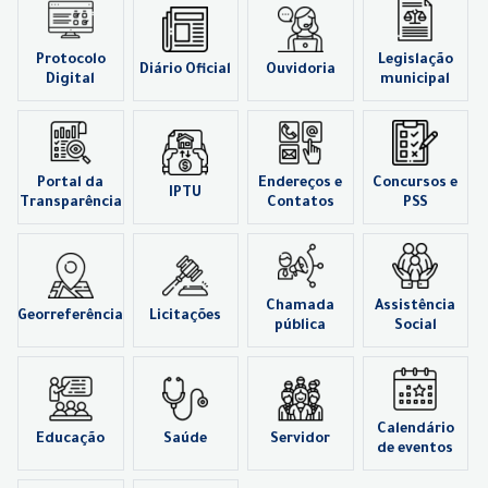
Protocolo
Legislação
Diário Oficial
Ouvidoria
Digital
municipal
Portal da
Endereços e
Concursos e
IPTU
Transparência
Contatos
PSS
Chamada
Assistência
Georreferência
Licitações
pública
Social
Calendário
Educação
Saúde
Servidor
de eventos