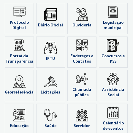
Protocolo
Legislação
Diário Oficial
Ouvidoria
Digital
municipal
Portal da
Endereços e
Concursos e
IPTU
Transparência
Contatos
PSS
Chamada
Assistência
Georreferência
Licitações
pública
Social
Calendário
Educação
Saúde
Servidor
de eventos