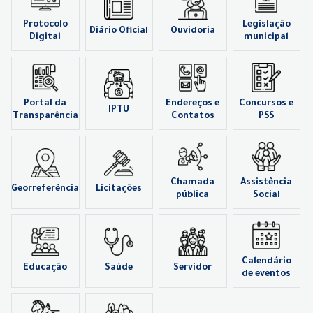
Protocolo
Legislação
Diário Oficial
Ouvidoria
Digital
municipal
Portal da
Endereços e
Concursos e
IPTU
Transparência
Contatos
PSS
Chamada
Assistência
Georreferência
Licitações
pública
Social
Calendário
Educação
Saúde
Servidor
de eventos