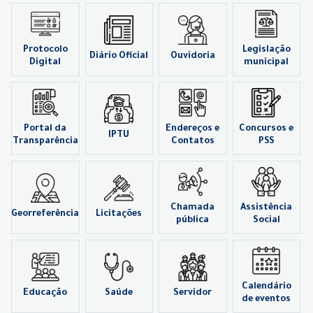
Protocolo
Legislação
Diário Oficial
Ouvidoria
Digital
municipal
Portal da
Endereços e
Concursos e
IPTU
Transparência
Contatos
PSS
Chamada
Assistência
Georreferência
Licitações
pública
Social
Calendário
Educação
Saúde
Servidor
de eventos