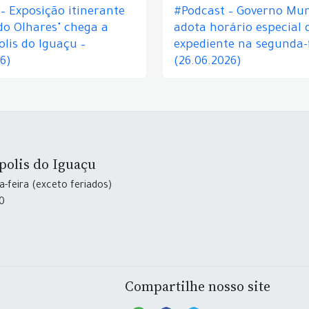
– Exposição itinerante
#Podcast – Governo Mun
do Olhares" chega a
adota horário especial 
lis do Iguaçu –
expediente na segunda-f
26)
(26.06.2026)
polis do Iguaçu
-feira (exceto feriados)
30
Compartilhe nosso site