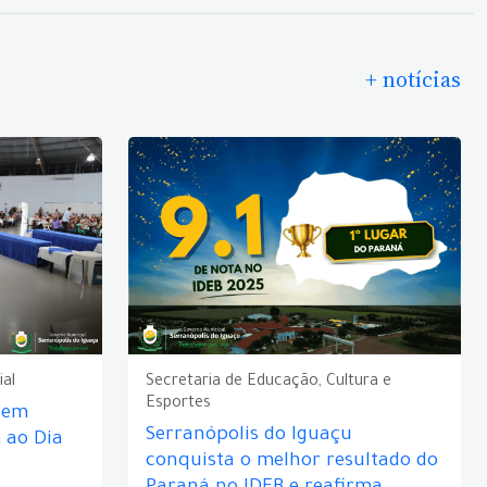
+ notícias
ial
Secretaria de Educação, Cultura e
Esportes
e em
Serranópolis do Iguaçu
ao Dia
conquista o melhor resultado do