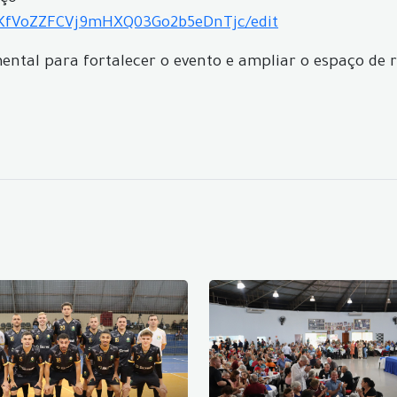
IFKfVoZZFCVj9mHXQ03Go2b5eDnTjc/edit
ental para fortalecer o evento e ampliar o espaço 