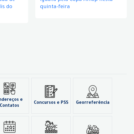
ada de
Iguatu pela Copa Amop nesta
is do
quinta-feira
ndereços e
Concursos e PSS
Georreferência
Contatos