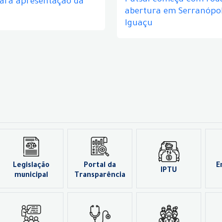
Futsal começa com rod
para apresentação da
abertura em Serranópol
Iguaçu
Legislação
Portal da
E
IPTU
municipal
Transparência