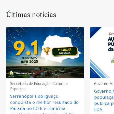
Últimas notícias
Secretaria de Educação, Cultura e
Governo Mu
Esportes
Governo 
Serranópolis do Iguaçu
populaçã
conquista o melhor resultado do
pública 
Paraná no IDEB e reafirma
LOA