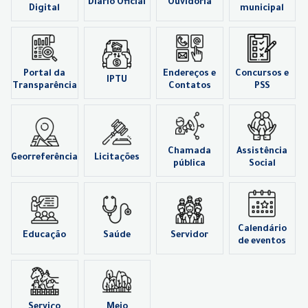
Diário Oficial
Ouvidoria
Digital
municipal
Portal da
Endereços e
Concursos e
IPTU
Transparência
Contatos
PSS
Chamada
Assistência
Georreferência
Licitações
pública
Social
Calendário
Educação
Saúde
Servidor
de eventos
Serviço
Meio