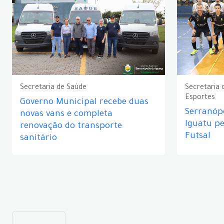
Secretaria de Saúde
Secretaria 
Esportes
Governo Municipal recebe duas
Serranópo
novas vans e completa
Iguatu p
renovação do transporte
Futsal
sanitário