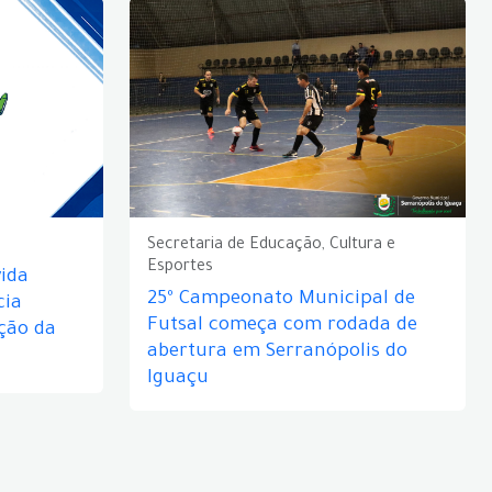
Secretaria de Educação, Cultura e
Esportes
ida
25º Campeonato Municipal de
cia
Futsal começa com rodada de
ção da
abertura em Serranópolis do
Iguaçu