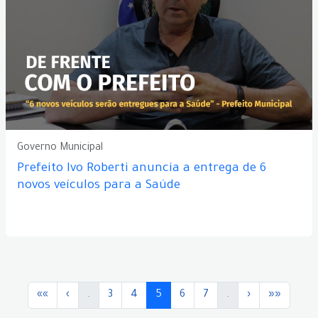
Governo Municipal
Prefeito Ivo Roberti anuncia a entrega de 6
novos veículos para a Saúde
««
‹
.
3
4
5
6
7
.
›
»»