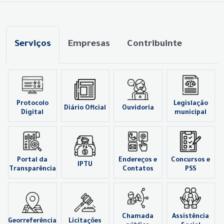
Serviços
Empresas
Contribuinte
Protocolo
Legislação
Diário Oficial
Ouvidoria
Digital
municipal
Portal da
Endereços e
Concursos e
IPTU
Transparência
Contatos
PSS
Chamada
Assistência
Georreferência
Licitações