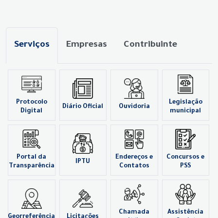
Serviços
Empresas
Contribuinte
Protocolo
Legislação
Diário Oficial
Ouvidoria
Digital
municipal
Portal da
Endereços e
Concursos e
IPTU
Transparência
Contatos
PSS
Chamada
Assistência
Georreferência
Licitações